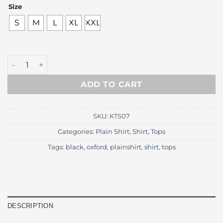
price
price
Size
was:
is:
Rp 250.000.
Rp 170.
S
M
L
XL
XXL
Black Plain Oxford Shirt quantity
ADD TO CART
SKU:
KTS07
Categories:
Plain Shirt
,
Shirt
,
Tops
Tags:
black
,
oxford
,
plainshirt
,
shirt
,
tops
DESCRIPTION