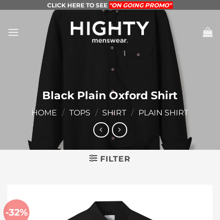
Skip
CLICK HERE TO SEE
"ON GOING PROMO"
to
content
Black Plain Oxford Shirt
HOME
/
TOPS
/
SHIRT
/
PLAIN SHIRT
FILTER
-32%