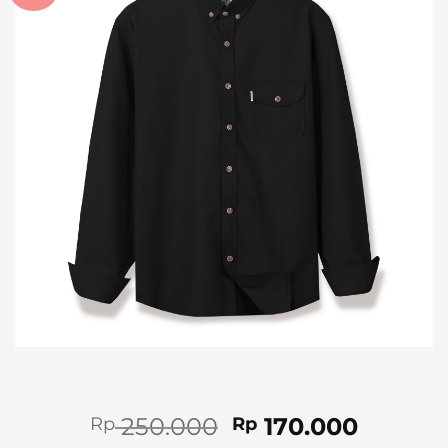
Original
Curren
250.000
170.000
Rp
Rp