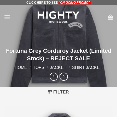
CLICK HERE TO SEE
"ON GOING PROMO"
Skip
to
content
Fortuna Grey Corduroy Jacket (Limited
Stock) – REJECT SALE
HOME
/
TOPS
/
JACKET
/
SHIRT JACKET
FILTER