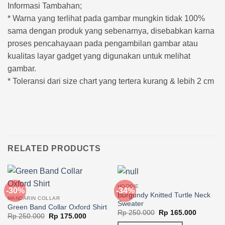
Informasi Tambahan;
* Warna yang terlihat pada gambar mungkin tidak 100%
sama dengan produk yang sebenarnya, disebabkan karna
proses pencahayaan pada pengambilan gambar atau
kualitas layar gadget yang digunakan untuk melihat
gambar.
* Toleransi dari size chart yang tertera kurang & lebih 2 cm
RELATED PRODUCTS
HOODIE
-30%
-34%
Burgundy Knitted Turtle Neck
MANDARIN COLLAR
Sweater
Green Band Collar Oxford Shirt
Original
Current
Rp
250.000
Rp
165.000
Original
Current
Rp
250.000
Rp
175.000
price
price
price
price