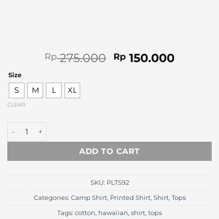
Original
Curren
275.000
150.000
Rp
Rp
price
price
Size
was:
is:
Rp 275.000.
Rp 150.
S
M
L
XL
CLEAR
Green Ornament Printed Shirt quantity
ADD TO CART
SKU:
PLTS92
Categories:
Camp Shirt
,
Printed Shirt
,
Shirt
,
Tops
Tags:
cotton
,
hawaiian
,
shirt
,
tops