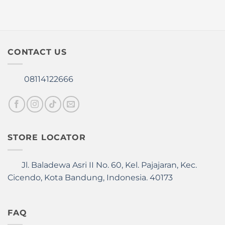
the
on
product
the
page
product
page
CONTACT US
08114122666
STORE LOCATOR
Jl. Baladewa Asri II No. 60, Kel. Pajajaran, Kec.
Cicendo, Kota Bandung, Indonesia. 40173
FAQ