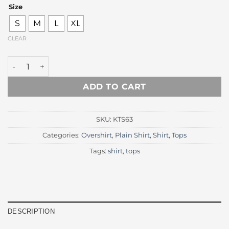
price
price
Size
was:
is:
Rp 325.000.
Rp 210.
S
M
L
XL
CLEAR
Mark Navy Oversize Workshirt quantity
ADD TO CART
SKU:
KTS63
Categories:
Overshirt
,
Plain Shirt
,
Shirt
,
Tops
Tags:
shirt
,
tops
DESCRIPTION