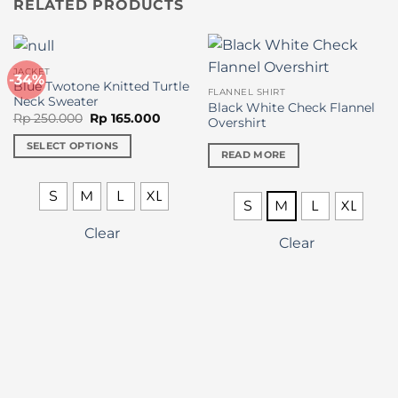
RELATED PRODUCTS
JACKET
-34%
Blue Twotone Knitted Turtle
FLANNEL SHIRT
Neck Sweater
Black White Check Flannel
Original
Current
Rp
250.000
Rp
165.000
Overshirt
price
price
was:
is:
SELECT OPTIONS
Rp 250.000.
Rp 165.000.
READ MORE
This
product
S
M
L
XL
has
S
M
L
XL
multiple
Clear
variants.
Clear
The
options
may
be
chosen
on
the
product