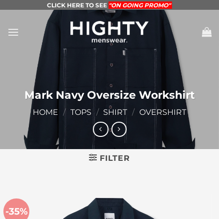
Skip
CLICK HERE TO SEE
"ON GOING PROMO"
to
content
Mark Navy Oversize Workshirt
HOME
/
TOPS
/
SHIRT
/
OVERSHIRT
FILTER
-35%