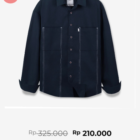
Original
Curren
325.000
210.000
Rp
Rp