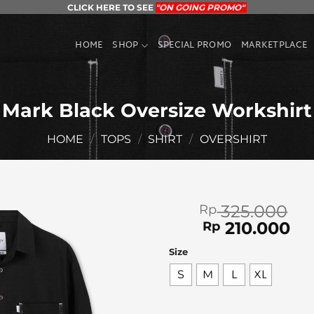
CLICK HERE TO SEE
"ON GOING PROMO"
HOME
SHOP
SPECIAL PROMO
MARKETPLACE
Mark Black Oversize Workshirt
HOME
/
TOPS
/
SHIRT
/
OVERSHIRT
325.000
Rp
Original
Cu
210.000
Rp
price
pr
Size
was:
is:
Rp 325.000.
Rp
S
M
L
XL