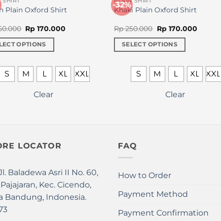
 SHIRT
PLAIN SHIRT
-32%
n Plain Oxford Shirt
Khaki Plain Oxford Shirt
Original
Current
Original
Curren
50.000
Rp
170.000
Rp
250.000
Rp
170.000
price
price
price
price
was:
is:
was:
is:
LECT OPTIONS
SELECT OPTIONS
Rp 250.000.
Rp 170.000.
Rp 250.000.
Rp 170
This
uct
product
S
M
L
XL
XXL
S
M
L
XL
XX
has
iple
multiple
Clear
Clear
nts.
variants.
The
ons
options
may
ORE LOCATOR
FAQ
be
en
chosen
on
Jl. Baladewa Asri II No. 60,
How to Order
the
 Pajajaran, Kec. Cicendo,
uct
product
Payment Method
a Bandung, Indonesia.
page
73
Payment Confirmation