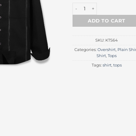
Mark Black Oversize Workshi
ADD TO CART
SKU:
KTS64
Categories:
Overshirt
,
Plain Shi
Shirt
,
Tops
Tags:
shirt
,
tops