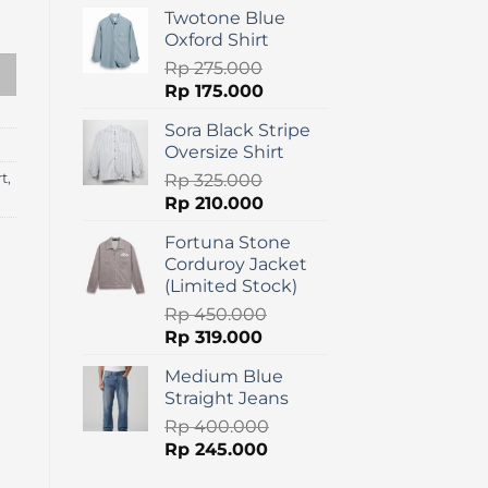
price
price
Twotone Blue
rt quantity
was:
is:
Oxford Shirt
Rp 250.000.
Rp 120.000.
Rp
275.000
Original
Current
Rp
175.000
price
price
Sora Black Stripe
was:
is:
Oversize Shirt
Rp 275.000.
Rp 175.000.
rt
,
Rp
325.000
Original
Current
Rp
210.000
price
price
Fortuna Stone
was:
is:
Corduroy Jacket
Rp 325.000.
Rp 210.000.
(Limited Stock)
Rp
450.000
Original
Current
Rp
319.000
price
price
Medium Blue
was:
is:
Straight Jeans
Rp 450.000.
Rp 319.000.
Rp
400.000
Original
Current
Rp
245.000
price
price