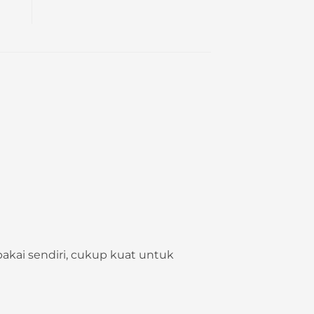
was:
is:
Rp 400.000.
Rp 245.000.
kai sendiri, cukup kuat untuk