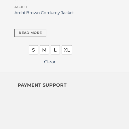
JACKET
Archi Brown Corduroy Jacket
t
.000.
READ MORE
L
S
M
L
XL
Clear
PAYMENT SUPPORT