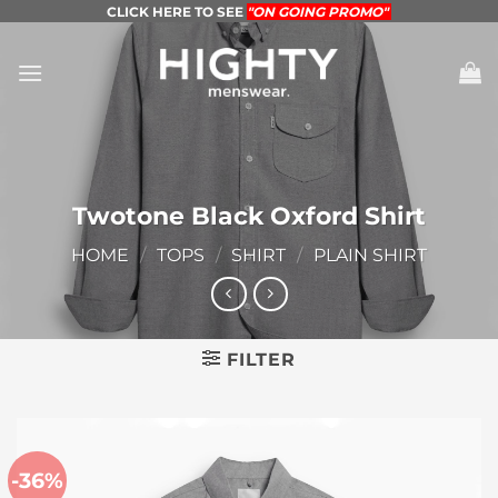
Skip
CLICK HERE TO SEE
"ON GOING PROMO"
to
content
Twotone Black Oxford Shirt
HOME
/
TOPS
/
SHIRT
/
PLAIN SHIRT
FILTER
-36%