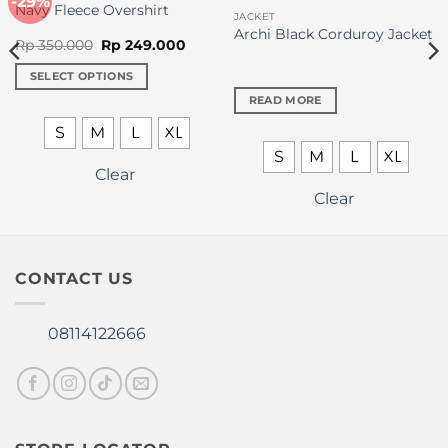
-29%
Navy Fleece Overshirt
JACKET
Archi Black Corduroy Jacket
Original
Current
Rp
350.000
Rp
249.000
price
price
was:
is:
SELECT OPTIONS
Rp 350.000.
Rp 249.000.
This
READ MORE
product
S
M
L
XL
has
S
M
L
XL
multiple
Clear
variants.
Clear
The
options
may
be
CONTACT US
chosen
on
the
08114122666
product
page