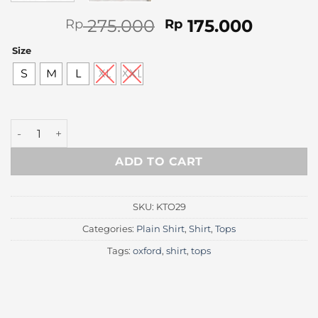
Original
Curren
275.000
175.000
Rp
Rp
price
price
Size
was:
is:
Rp 275.000.
Rp 175.
S
M
L
XL
XXL
Twotone Black Oxford Shirt quantity
ADD TO CART
SKU:
KTO29
Categories:
Plain Shirt
,
Shirt
,
Tops
Tags:
oxford
,
shirt
,
tops