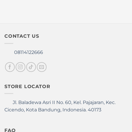
on
chosen
the
on
product
the
page
product
page
CONTACT US
08114122666
STORE LOCATOR
Jl. Baladewa Asri II No. 60, Kel. Pajajaran, Kec.
Cicendo, Kota Bandung, Indonesia. 40173
FAQ