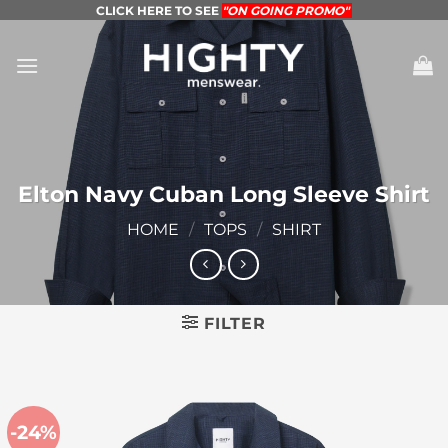
Skip
CLICK HERE TO SEE
"ON GOING PROMO"
to
content
Elton Navy Cuban Long Sleeve Shirt
HOME
/
TOPS
/
SHIRT
FILTER
-24%