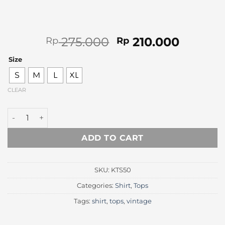
Original
Curren
275.000
210.000
Rp
Rp
price
price
Size
was:
is:
Rp 275.000.
Rp 210.
S
M
L
XL
CLEAR
Elton Navy Cuban Long Sleeve Shirt quantity
ADD TO CART
SKU:
KTS50
Categories:
Shirt
,
Tops
Tags:
shirt
,
tops
,
vintage