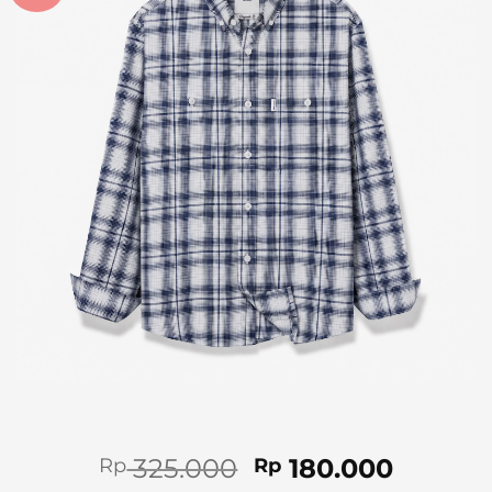
Original
Curren
325.000
180.000
Rp
Rp