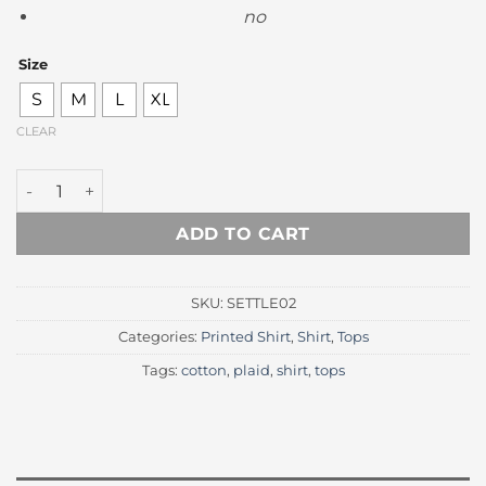
price
price
no
was:
is:
Rp 325.000.
Rp 180.
Size
S
M
L
XL
CLEAR
Settle Navy Plaid Shirt quantity
ADD TO CART
SKU:
SETTLE02
Categories:
Printed Shirt
,
Shirt
,
Tops
Tags:
cotton
,
plaid
,
shirt
,
tops