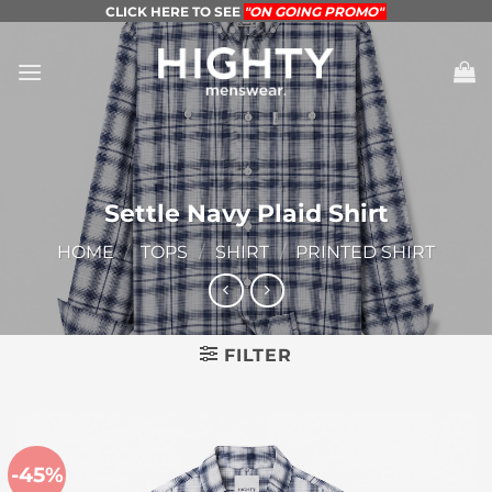
Skip
CLICK HERE TO SEE
"ON GOING PROMO"
to
content
Settle Navy Plaid Shirt
HOME
/
TOPS
/
SHIRT
/
PRINTED SHIRT
FILTER
-45%