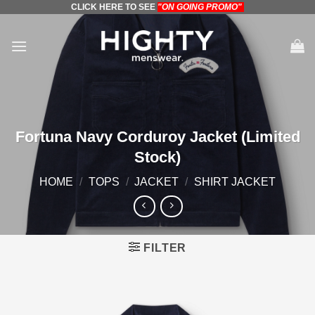
CLICK HERE TO SEE
"ON GOING PROMO"
Skip
to
content
Fortuna Navy Corduroy Jacket (Limited
Stock)
HOME
/
TOPS
/
JACKET
/
SHIRT JACKET
FILTER