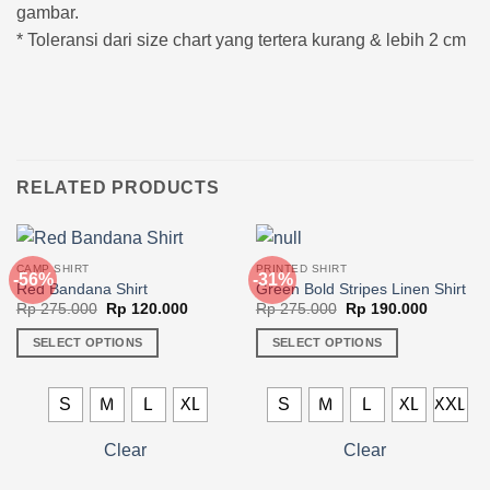
gambar.
* Toleransi dari size chart yang tertera kurang & lebih 2 cm
RELATED PRODUCTS
CAMP SHIRT
PRINTED SHIRT
-56%
-31%
Red Bandana Shirt
Green Bold Stripes Linen Shirt
Original
Current
Original
Current
Rp
275.000
Rp
120.000
Rp
275.000
Rp
190.000
price
price
price
price
was:
is:
was:
is:
SELECT OPTIONS
SELECT OPTIONS
Rp 275.000.
Rp 120.000.
Rp 275.000.
Rp 190.0
This
This
product
product
S
M
L
XL
S
M
L
XL
XXL
has
has
multiple
multiple
Clear
Clear
variants.
variants.
The
The