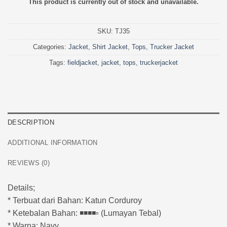
This product is currently out of stock and unavailable.
SKU:
TJ35
Categories:
Jacket
,
Shirt Jacket
,
Tops
,
Trucker Jacket
Tags:
fieldjacket
,
jacket
,
tops
,
truckerjacket
DESCRIPTION
ADDITIONAL INFORMATION
REVIEWS (0)
Details;
* Terbuat dari Bahan: Katun Corduroy
* Ketebalan Bahan: ◾️◾️◾️◾️▫️ (Lumayan Tebal)
* Warna: Navy