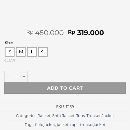
Original
Curren
450.000
319.000
Rp
Rp
price
price
Size
was:
is:
Rp 450.000.
Rp 319.
S
M
L
XL
CLEAR
Fortuna Stone Corduroy Jacket (Limited Stock) quantity
ADD TO CART
SKU:
TJ39
Categories:
Jacket
,
Shirt Jacket
,
Tops
,
Trucker Jacket
Tags:
fieldjacket
,
jacket
,
tops
,
truckerjacket