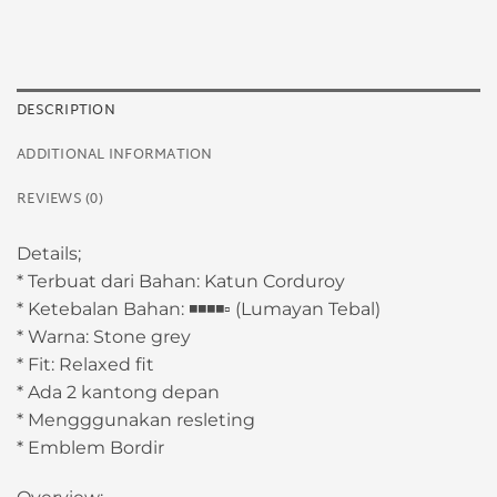
DESCRIPTION
ADDITIONAL INFORMATION
REVIEWS (0)
Details;
* Terbuat dari Bahan: Katun Corduroy
* Ketebalan Bahan: ◾️◾️◾️◾️▫️ (Lumayan Tebal)
* Warna: Stone grey
* Fit: Relaxed fit
* Ada 2 kantong depan
* Mengggunakan resleting
* Emblem Bordir