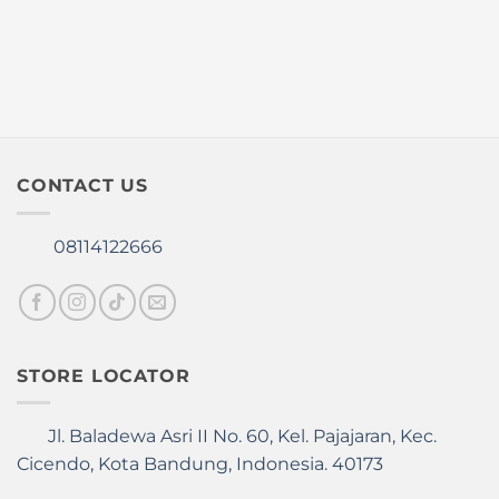
chosen
be
on
chosen
the
on
product
the
page
product
page
CONTACT US
08114122666
STORE LOCATOR
Jl. Baladewa Asri II No. 60, Kel. Pajajaran, Kec.
Cicendo, Kota Bandung, Indonesia. 40173